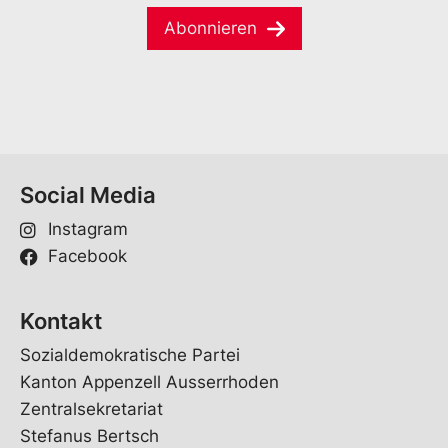
m
a
e
Abonnieren
i
*
l
*
Social Media
Instagram
Facebook
Kontakt
Sozialdemokratische Partei
Kanton Appenzell Ausserrhoden
Zentralsekretariat
Stefanus Bertsch