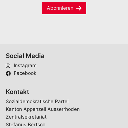
m
a
e
Abonnieren
i
*
l
*
Social Media
Instagram
Facebook
Kontakt
Sozialdemokratische Partei
Kanton Appenzell Ausserrhoden
Zentralsekretariat
Stefanus Bertsch